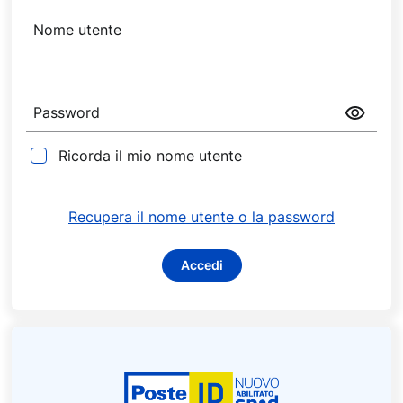
r
Nome utente
e
d
e
n
Password
z
i
Ricorda il mio nome utente
a
l
i
Recupera il nome utente o la password
d
i
Accedi
a
c
c
e
s
s